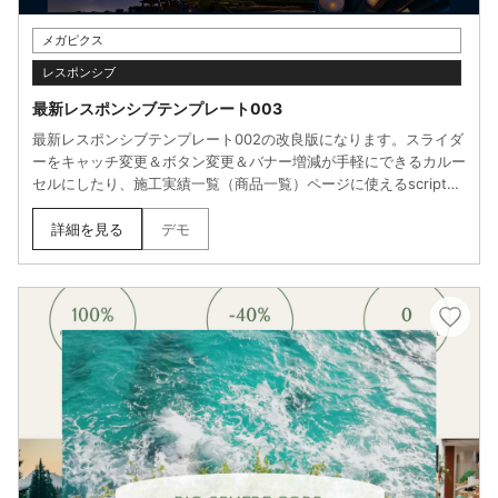
メガピクス
レスポンシブ
最新レスポンシブテンプレート003
最新レスポンシブテンプレート002の改良版になります。スライダ
ーをキャッチ変更＆ボタン変更＆バナー増減が手軽にできるカルー
セルにしたり、施工実績一覧（商品一覧）ページに使えるscriptを
実装したり、より汎用性の高いテンプレートに仕上げました。テン
プレート002と同様に、グローバルナビで（サンプル）と右側に表
詳細を見る
デモ
示されているページ（汎用ページ、施工実績、FAQ、会社概要、お
問合せフォーム）は、サンプル