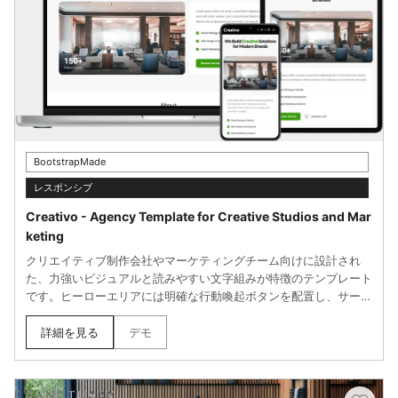
BootstrapMade
レスポンシブ
Creativo - Agency Template for Creative Studios and Mar
keting
クリエイティブ制作会社やマーケティングチーム向けに設計され
た、力強いビジュアルと読みやすい文字組みが特徴のテンプレート
です。ヒーローエリアには明確な行動喚起ボタンを配置し、サービ
ス紹介・実績ギャラリー・お客様の声・チーム紹介・問い合わせフ
ォームなど、代理店サイトに必要なセクションがひと通り揃ってい
詳細を見る
デモ
ます。色やフォント、画像の差し替えも簡単で、自社ブランドに合
わせた調整がしやすい構成です。