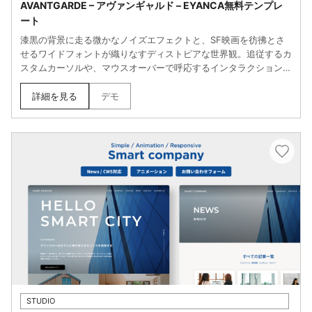
AVANTGARDE – アヴァンギャルド – EYANCA無料テンプレ
ート
漆黒の背景に走る微かなノイズエフェクトと、SF映画を彷彿とさ
せるワイドフォントが織りなすディストピアな世界観。追従するカ
スタムカーソルや、マウスオーバーで呼応するインタラクション
が、閲覧者を深淵なるデジタル空間へと引き込みます。ただ作品を
並べるだけでなく、その「空気感」ごと伝えたいクリエイターのた
詳細を見る
デモ
めの、没入型ダークモードテーマです。
STUDIO