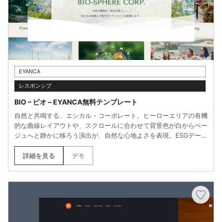
EYANCA
レスポンシブ
BIO – ビオ – EYANCA無料テンプレート
自然と共鳴する、エシカル・コーポレート。ヒーローエリアの有機
的な曲線レイアウトや、スクロールに合わせて背景色が白からベー
ジュへと静かに移ろう演出が、自然な心地よさを表現。ESGデータ
やSDGsの取り組みを数値で可視化する専用セクションを備え、理
念（ミッション）を大切にする組織のストーリーテリングを支えま
詳細を見る
デモ
す。