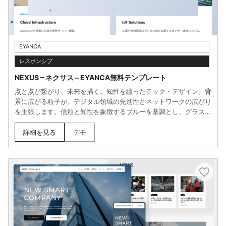
EYANCA
レスポンシブ
NEXUS – ネクサス – EYANCA無料テンプレート
点と点が繋がり、未来を描く。知性を纏ったテック・デザイン。背
景に広がる粒子が、デジタル領域の先進性とネットワークの広がり
を主張します。信頼と知性を象徴するブルーを基調とし、グラスモ
ーフィズム（すりガラス効果）をアクセントに採用。情報を美しく
整理するカード型レイアウトと滑らかなモーションが、あなたのビ
詳細を見る
デモ
ジネスに「確かな技術力」という説得力を与えます。