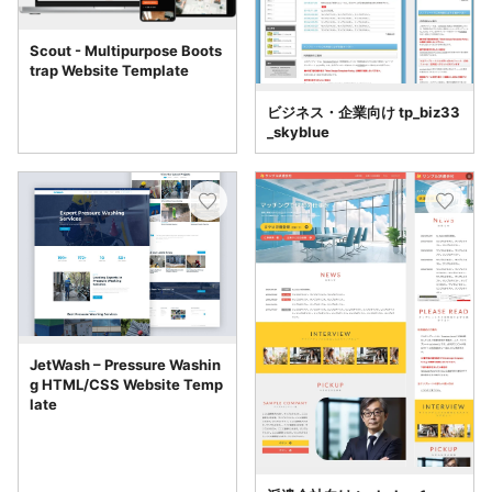
Scout - Multipurpose Boots
trap Website Template
ビジネス・企業向け tp_biz33
_skyblue
JetWash – Pressure Washin
g HTML/CSS Website Temp
late