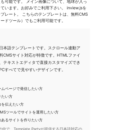
も可能です。 メイン画像について、地球が入っ
ます。お好みでご利用下さい。 inview.jsを
プレート。 こちらのテンプレートは、無料CMS
コードツール）でもご利用可能です。
日本語テンプレートです。スクロール連動ア
CMSサイト対応が特徴です。HTMLファイ
、テキストエディタで直接カスタマイズでき
PCすべてで見やすいデザインです。
ームページで発信したい方
りたい方
力を伝えたい方
MSツールでサイトを運用したい方
のあるサイトを作りたい方
で、Template Partyが提供する日本語対応の