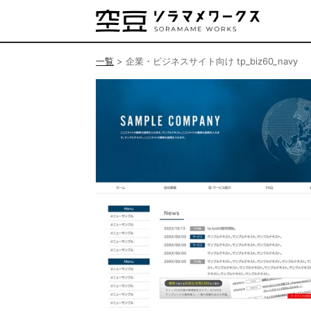
一覧
>
企業・ビジネスサイト向け tp_biz60_navy