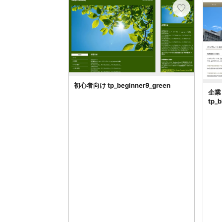
初心者向け tp_beginner9_green
企業
tp_