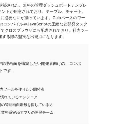
SCSSで構築された、無料の管理ダッシュボードテンプレ
ネントが用意されており、テーブル、チャート、
必要なUIが揃っています。Gulpベースのワー
コンパイルやJavaScriptの圧縮など開発タスク
応でクロスブラウザにも配慮されており、社内ツー
構築する際の堅実な出発点になります。
タックで管理画面を構築したい開発者向けの、コンポ
トです。
面や社内ツールを作りたい開発者
ーに慣れているエンジニア
料の管理画面雛形を探している方
業務系Webアプリの開発チーム