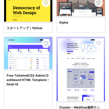
Alpha
スタートアップ｜Yellow
Free TailwindCSS Admin D
ashboard HTML Template –
Dash UI
Cluster – Webflow無料テン