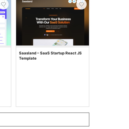
Saasland – SaaS Startup React JS
Template