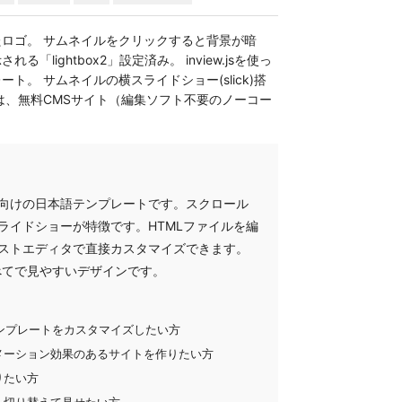
たロゴ。 サムネイルをクリックすると背景が暗
lightbox2」設定済み。 inview.jsを使っ
ト。 サムネイルの横スライドショー(slick)搭
は、無料CMSサイト（編集ソフト不要のノーコー
。
向けの日本語テンプレートです。スクロール
ライドショーが特徴です。HTMLファイルを編
ストエディタで直接カスタマイズできます。
べてで見やすいデザインです。
でテンプレートをカスタマイズしたい方
メーション効果のあるサイトを作りたい方
りたい方