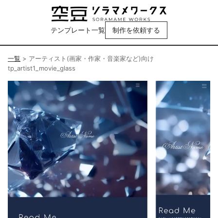
テンプレート一覧
制作を依頼する
一覧
>
アーティスト(画家・作家・音楽家など)向け
tp_artist1_movie_glass