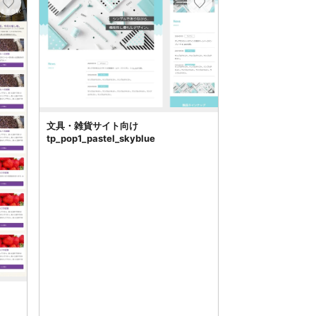
文具・雑貨サイト向け
tp_pop1_pastel_skyblue