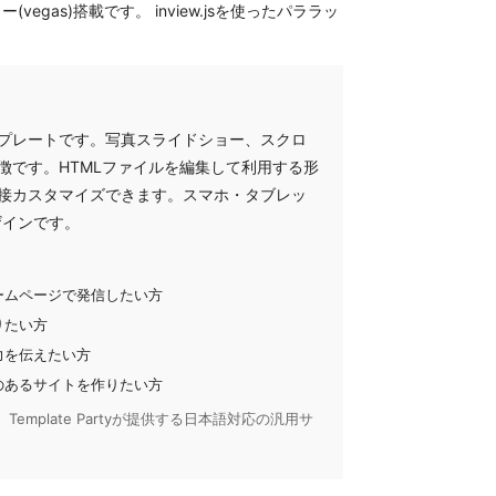
egas)搭載です。 inview.jsを使ったパララッ
プレートです。写真スライドショー、スクロ
徴です。HTMLファイルを編集して利用する形
接カスタマイズできます。スマホ・タブレッ
ザインです。
ームページで発信したい方
りたい方
力を伝えたい方
のあるサイトを作りたい方
Template Partyが提供する日本語対応の汎用サ