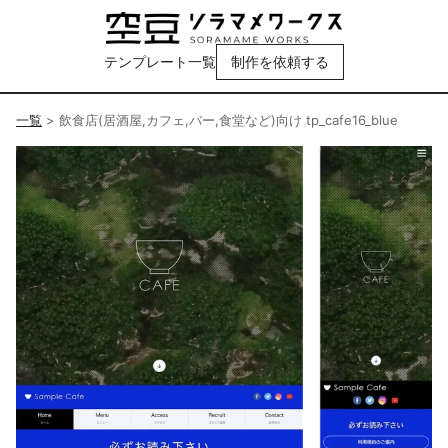
テンプレート一覧
制作を依頼する
一覧
>
飲食店(居酒屋,カフェ,バー,食堂など)向け tp_cafe16_blue