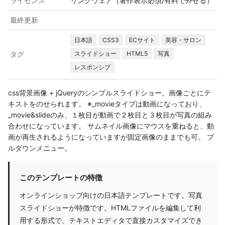
ライセンス
リンクウェア（著作表示必須/有料で外せる）
最終更新
日本語
CSS3
ECサイト
美容・サロン
タグ
スライドショー
HTML5
写真
レスポンシブ
css背景画像 + jQueryのシンプルスライドショー。画像ごとにテ
キストをのせられます。 ※_movieタイプは動画になっており、
_movie&slideのみ、１枚目が動画で２枚目と３枚目が写真の組み
合わせになっています。 サムネイル画像にマウスを重ねると、動
画が再生されるようになっていますが固定画像のままでも可。 プ
ルダウンメニュー。
このテンプレートの特徴
オンラインショップ向けの日本語テンプレートです。写真
スライドショーが特徴です。HTMLファイルを編集して利
用する形式で、テキストエディタで直接カスタマイズでき